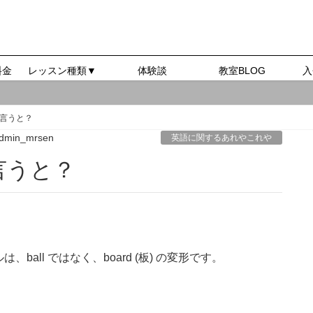
料金
レッスン種類▼
体験談
教室BLOG
入
言うと？
dmin_mrsen
英語に関するあれやこれや
言うと？
ll ではなく、board (板) の変形です。
。