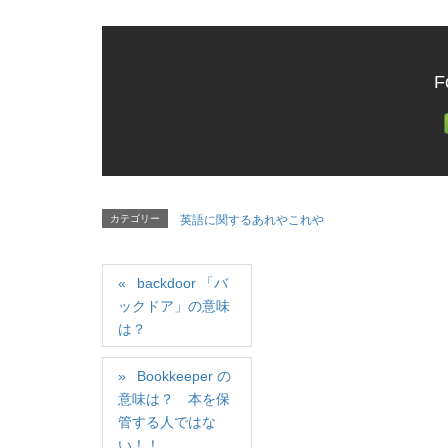
F
カテゴリー
英語に関するあれやこれや
backdoor 「バ
ックドア」の意味
は？
Bookkeeper の
意味は？ 本を保
管する人ではな
い！！