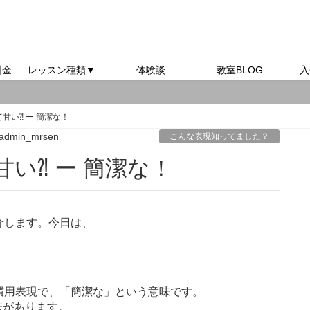
料金
レッスン種類▼
体験談
教室BLOG
入
 短くて甘い⁈ ー 簡潔な！
admin_mrsen
こんな表現知ってました？
短くて甘い⁈ ー 簡潔な！
介します。今日は、
慣用表現で、「簡潔な」という意味です。
味があります。