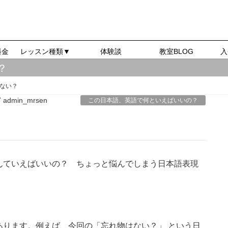
料金
レッスン種類▼
体験談
教室BLOG
入
？
ない？
admin_mrsen
この日本語、英語で何といえばいいの？
んていえばいいの？ ちょっと悩んでしまう日本語表現
あります。例えば、今回の「忘れ物はない？」 という日